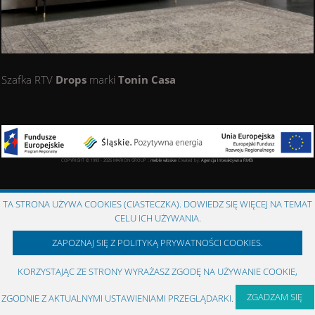
Szafka RTV
Drops
marki
Tonin Casa
COPYRIGHT © 1993 - 2026 MARION GROUP ::
meble włoskie
Created by:
Agencja Interaktywna
RMBi
TA STRONA UŻYWA COOKIES (CIASTECZKA). DOWIEDZ SIĘ WIĘCEJ NA TEMAT
CELU ICH UŻYWANIA.
ZAPOZNAJ SIĘ Z POLITYKĄ PRYWATNOŚCI COOKIES.
KORZYSTAJĄC ZE STRONY WYRAŻASZ ZGODĘ NA UŻYWANIE COOKIE,
ZGADZAM SIĘ
ZGODNIE Z AKTUALNYMI USTAWIENIAMI PRZEGLĄDARKI.