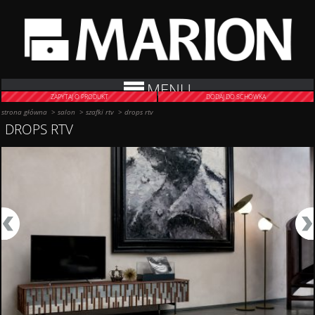
MENU
ZAPYTAJ O PRODUKT
DODAJ DO SCHOWKA
strona główna
>
salon
>
szafki rtv
>
drops rtv
DROPS RTV