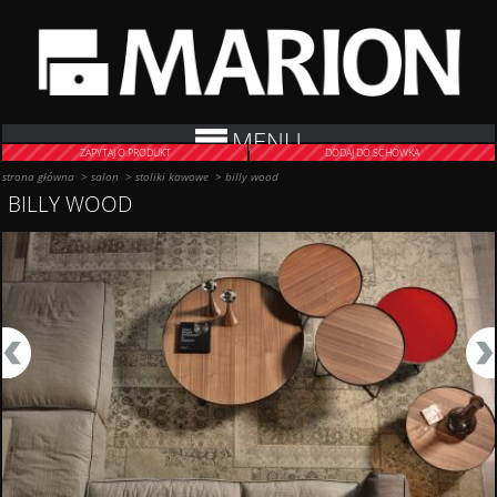
MENU
ZAPYTAJ O PRODUKT
DODAJ DO SCHOWKA
strona główna
>
salon
>
stoliki kawowe
>
billy wood
BILLY WOOD