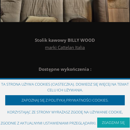
Stolik kawowy BILLY WOOD
marki Cattelan Italia
Dostępne wykończenia :
blat
- orzech, dąb palony, dąb naturalny
TA STRONA UŻYWA COOKIES (CIASTECZKA). DOWIEDZ SIĘ WIĘCEJ NA TEMAT
CELU ICH UŻYWANIA.
podstawa
- czarna lakierowana stal, pomarańczowe fluo.
ZAPOZNAJ SIĘ Z POLITYKĄ PRYWATNOŚCI COOKIES.
KORZYSTAJĄC ZE STRONY WYRAŻASZ ZGODĘ NA UŻYWANIE COOKIE,
Stolik kawowy Billy Wood
COPYRIGHT © 1993 - 2026 MARION GROUP ::
meble włoskie
Created by:
Agencja Interaktywna
RMBi
ZGADZAM SIĘ
ZGODNIE Z AKTUALNYMI USTAWIENIAMI PRZEGLĄDARKI.