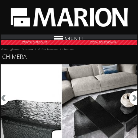
MENU
ZAPYTAJ O PRODUKT
DODAJ DO SCHOWKA
strona główna
>
salon
>
stoliki kawowe
>
chimera
CHIMERA