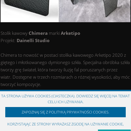
Stolik kawowy
Chimera
marki
Arketipo
Projekt:
Dainelli Studio
Chimera to nowość w postaci stolika kawowego Arketipo 2020 z
giętego i młotkowanego dymionego szkła. Specjalna obróbka szkła
tworzy grę świateł, która tworzy iluzję fal poruszanych przez
wiatr. Dostępne w trzech rozmiarach o różnej wysokości, aby móc
tworzyć kompozycje.
Wymiary:
TA STRONA UŻYWA COOKIES (CIASTECZKA). DOWIEDZ SIĘ WIĘCEJ NA TEMAT
102 x 182 x 28 h cm
CELU ICH UŻYWANIA.
112 x 103 x 36 h cm
ZAPOZNAJ SIĘ Z POLITYKĄ PRYWATNOŚCI COOKIES.
107 x 36 x 41 h cm
KORZYSTAJĄC ZE STRONY WYRAŻASZ ZGODĘ NA UŻYWANIE COOKIE,