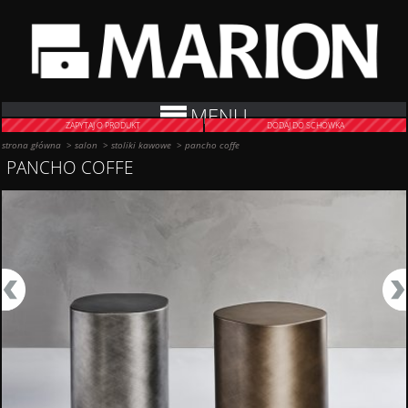
MENU
ZAPYTAJ O PRODUKT
DODAJ DO SCHOWKA
strona główna
>
salon
>
stoliki kawowe
>
pancho coffe
PANCHO COFFE