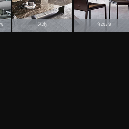
we
Stoły
Krzesła