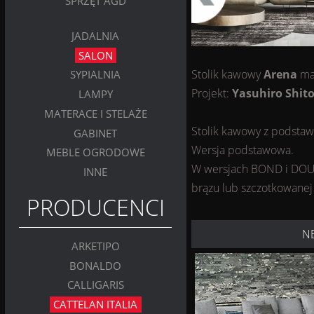
SPRZĘT AGD
JADALNIA
SALON
Stolik kawowy
Arena
ma
SYPIALNIA
Projekt:
Yasuhiro Shit
LAMPY
MATERACE I STELAŻE
Stolik kawowy z podstaw
GABINET
Wersja podstawowa.
MEBLE OGRODOWE
W wersjach BOND i DOUBL
INNE
brązu lub szczotkowanej
PRODUCENCI
N
ARKETIPO
BONALDO
CALLIGARIS
CATTELAN ITALIA