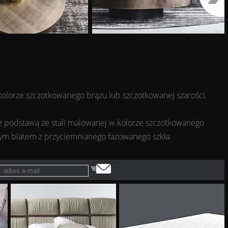
kolorze szczotkowanego brązu lub szczotkowanej szarości.
z podstawą ze stali malowanej w kolorze szczotkowanego
owym blatem z przyciemnianego fazowanego szkła