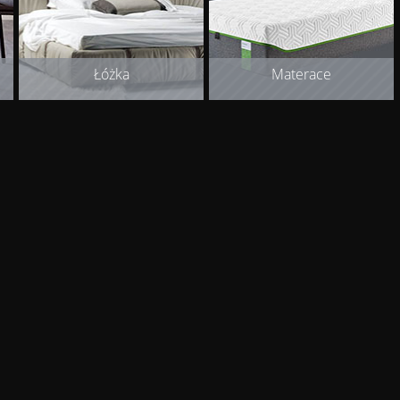
Łóżka
Materace