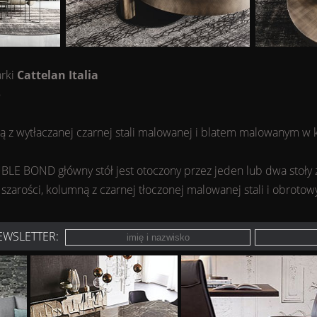
rki
Cattelan Italia
o
ą z wytłaczanej czarnej stali malowanej i blatem malowanym w 
E BOND główny stół jest otoczony przez jeden lub dwa stoły 
 szarości, kolumną z czarnej tłoczonej malowanej stali i obrot
EWSLETTER: