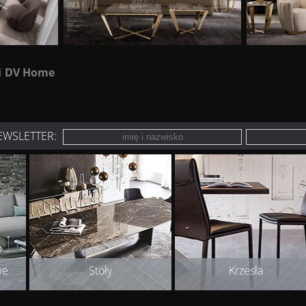
i
DV Home
EWSLETTER:
we
Stoły
Krzesła