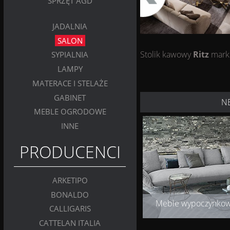
SPRZĘT AGD
JADALNIA
SALON
Stolik kawowy
Ritz
mark
SYPIALNIA
LAMPY
MATERACE I STELAŻE
GABINET
N
MEBLE OGRODOWE
INNE
PRODUCENCI
ARKETIPO
BONALDO
Meble wypoczynko
CALLIGARIS
CATTELAN ITALIA