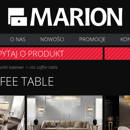
O NAS
NOWOŚCI
PROMOCJE
KO
PYTAJ O PRODUKT
toliki kawowe
>
ritz coffee table
FFEE TABLE