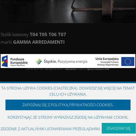
Stolik kawowy
T04 T05 T06 T07
marki
GAMMA ARREDAMENTI
COPYRIGHT © 1993 - 2026 MARION GROUP ::
meble włoskie
Created by:
Agencja Interaktywna
RMBi
TA STRONA UŻYWA COOKIES (CIASTECZKA). DOWIEDZ SIĘ WIĘCEJ NA TEMAT
CELU ICH UŻYWANIA.
ZAPOZNAJ SIĘ Z POLITYKĄ PRYWATNOŚCI COOKIES.
KORZYSTAJĄC ZE STRONY WYRAŻASZ ZGODĘ NA UŻYWANIE COOKIE,
ZGADZAM SIĘ
ZGODNIE Z AKTUALNYMI USTAWIENIAMI PRZEGLĄDARKI.