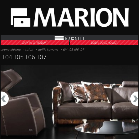
MENU
ZAPYTAJ O PRODUKT
DODAJ DO SCHOWKA
strona główna
>
salon
>
stoliki kawowe
>
t04 t05 t06 t07
T04 T05 T06 T07