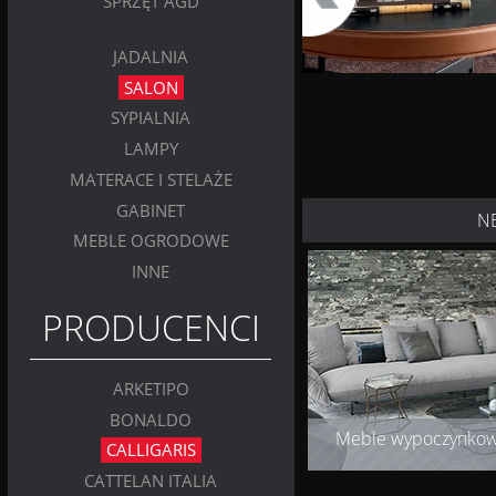
SPRZĘT AGD
JADALNIA
SALON
SYPIALNIA
LAMPY
MATERACE I STELAŻE
GABINET
N
MEBLE OGRODOWE
INNE
PRODUCENCI
ARKETIPO
BONALDO
Meble wypoczynko
CALLIGARIS
CATTELAN ITALIA