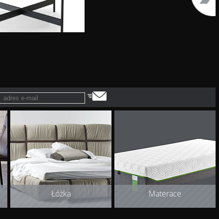
Łóżka
Materace