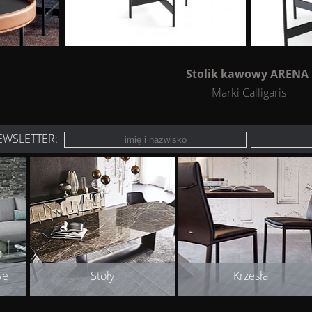
Stolik kawowy ARENA
Marki Calligaris
EWSLETTER:
we
Stoły
Krzesła