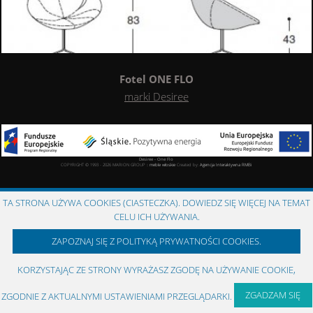
Fotel ONE FLO
marki Desiree
Desiree - One Flo
COPYRIGHT © 1993 - 2026 MARION GROUP ::
meble włoskie
Created by:
Agencja Interaktywna
RMBi
TA STRONA UŻYWA COOKIES (CIASTECZKA). DOWIEDZ SIĘ WIĘCEJ NA TEMAT
CELU ICH UŻYWANIA.
ZAPOZNAJ SIĘ Z POLITYKĄ PRYWATNOŚCI COOKIES.
KORZYSTAJĄC ZE STRONY WYRAŻASZ ZGODĘ NA UŻYWANIE COOKIE,
ZGADZAM SIĘ
ZGODNIE Z AKTUALNYMI USTAWIENIAMI PRZEGLĄDARKI.