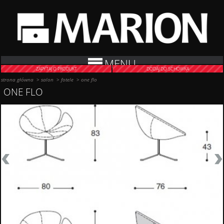
MENU
ZAPYTAJ O PRODUKT
DODAJ DO SCHOWKA
strona główna
>
salon
>
fotele
>
one flo
ONE FLO