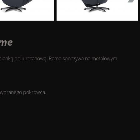
ome
 pianką poliuretanową. Rama spoczywa na metalowym
 wybranego pokrowca.