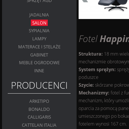
SPRZĘT AGD
JADALNIA
SALON
SYPIALNIA
Fotel
Happi
LAMPY
MATERACE I STELAŻE
Struktura:
18 mm wielo
GABINET
mechanizmie obrotowy
MEBLE OGRODOWE
System sprężyn:
spręży
INNE
poduszce
PRODUCENCI
Szycie:
skórzane pokrow
Mechanizmy:
fotel z f
mechanizm, który umożli
ARKETIPO
oparcia za pomocą panel
BONALDO
umieszczonego po bokac
CALLIGARIS
fotelem wynosi 167 cm.
CATTELAN ITALIA