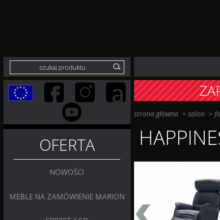
ZA
strona główna
>
salon
>
f
HAPPINE
OFERTA
NOWOŚCI
MEBLE NA ZAMÓWIENIE MARION