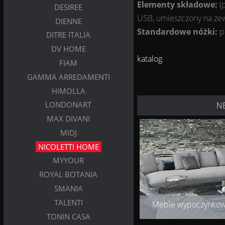
Elementy składowe:
(p
DESIREE
USB, umieszczony na zew
DIENNE
Standardowe nóżki:
p
DITRE ITALIA
DV HOME
katalog
FIAM
GAMMA ARREDAMENTI
HIMOLLA
LONDONART
N
MAX DIVANI
MIDJ
NICOLETTI HOME
MYYOUR
ROYAL BOTANIA
SMANIA
TALENTI
Meble wypoczynko
TONIN CASA