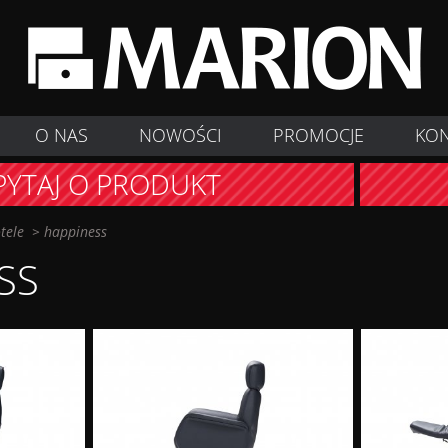
O NAS
NOWOŚCI
PROMOCJE
KO
PYTAJ O PRODUKT
otele
>
happiness
SS