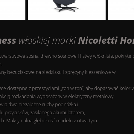
ness
włoskiej marki
Nicoletti H
warstwowa sosna, drewno sosnowe i listwy włókniste, pokryte
m.
ny bezuciskowe na siedzisku i sprężyny kieszeniowe w
ce dostępne z przeszyciami „ton w ton”, aby dopasować kolor
unkcją rozkładania wyposażony w elektryczny metalowy
wia dwa niezależne ruchy podnóżka i
u przycisków, zasilanego akumulatorem,
h. Maksymalna głębokość modelu z otwartym