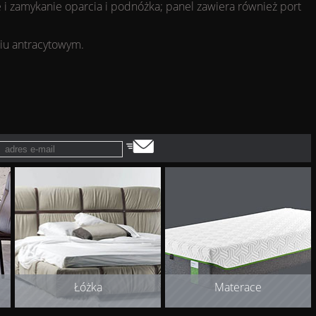
 i zamykanie oparcia i podnóżka; panel zawiera również port
iu antracytowym.
Łóżka
Materace