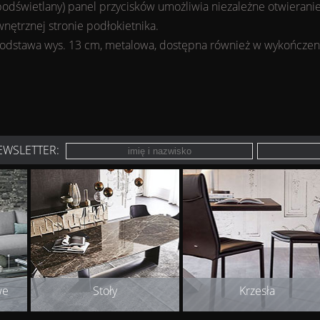
odświetlany) panel przycisków umożliwia niezależne otwieranie
nętrznej stronie podłokietnika.
odstawa wys. 13 cm, metalowa, dostępna również w wykończen
EWSLETTER:
we
Stoły
Krzesła