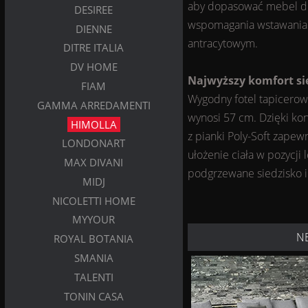
aby dopasować mebel do 
DESIREE
wspomagania wstawania. 
DIENNE
antracytowym.
DITRE ITALIA
DV HOME
Najwyższy komfort sie
FIAM
Wygodny fotel tapicerowa
GAMMA ARREDAMENTI
wynosi 57 cm. Dzięki kon
HIMOLLA
z pianki Poly-Soft zape
LONDONART
ułożenie ciała w pozycji
MAX DIVANI
podgrzewane siedzisko i 
MIDJ
NICOLETTI HOME
MYYOUR
N
ROYAL BOTANIA
SMANIA
TALENTI
TONIN CASA