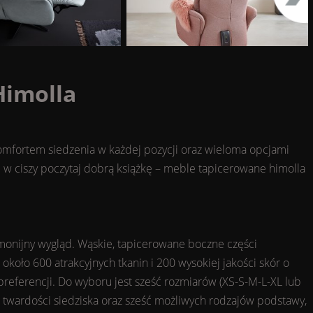
Himolla
omfortem siedzenia w każdej pozycji oraz wieloma opcjami
b w ciszy poczytaj dobrą książkę – meble tapicerowane himolla
onijny wygląd. Wąskie, tapicerowane boczne części
koło 600 atrakcyjnych tkanin i 200 wysokiej jakości skór o
 preferencji. Do wyboru jest sześć rozmiarów (XS-S-M-L-XL lub
e twardości siedziska oraz sześć możliwych rodzajów podstawy,