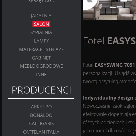
SPRZĘT AGD
JADALNIA
SALON
SYPIALNIA
Fotel
EASY
LAMPY
MATERACE I STELAŻE
GABINET
Fotel
EASYSWING 7051
MEBLE OGRODOWE
personalizacji. Usiądź w
INNE
tworzą przytulną atmosfe
PRODUCENCI
Indywidualny design s
Nowoczesne, zaokrąglon
ARKETIPO
efektownie dopełniają es
BONALDO
różnych odcieniach i str
CALLIGARIS
jako model dla osób cięż
CATTELAN ITALIA