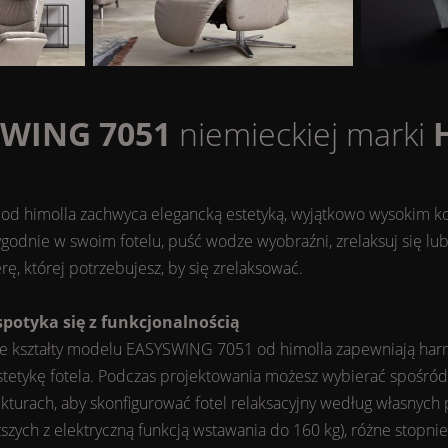
SWING
7051
niemieckiej marki
od himolla zachwyca elegancką estetyką, wyjątkowo wysokim k
ygodnie w swoim fotelu, puść wodze wyobraźni, zrelaksuj się lu
rę, której potrzebujesz, by się zrelaksować.
potyka się z funkcjonalnością
e kształty modelu EASYSWING 7051 od himolla zapewniają harm
tetykę fotela. Podczas projektowania możesz wybierać spośród o
ukturach, aby skonfigurować fotel relaksacyjny według własnych
szych z elektryczną funkcją wstawania do 160 kg), różne stopni