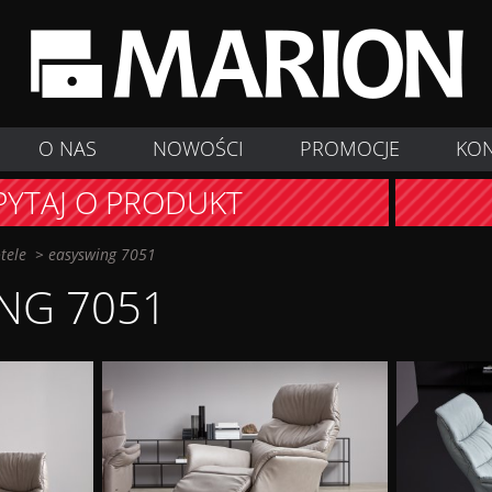
O NAS
NOWOŚCI
PROMOCJE
KO
PYTAJ O PRODUKT
otele
>
easyswing 7051
NG 7051