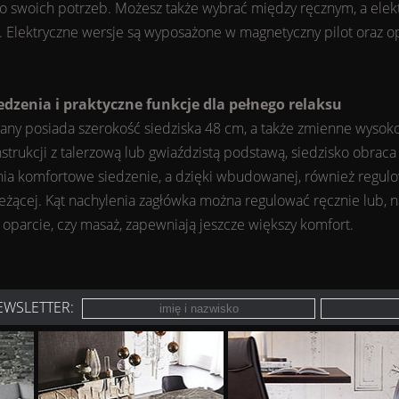
swoich potrzeb. Możesz także wybrać między ręcznym, a elekt
Elektryczne wersje są wyposażone w magnetyczny pilot oraz o
dzenia i praktyczne funkcje dla pełnego relaksu
ny posiada szerokość siedziska 48 cm, a także zmienne wysokośc
strukcji z talerzową lub gwiaździstą podstawą, siedzisko obrac
wnia komfortowe siedzenie, a dzięki wbudowanej, również regu
 leżącej. Kąt nachylenia zagłówka można regulować ręcznie lub, n
oparcie, czy masaż, zapewniają jeszcze większy komfort.
EWSLETTER: