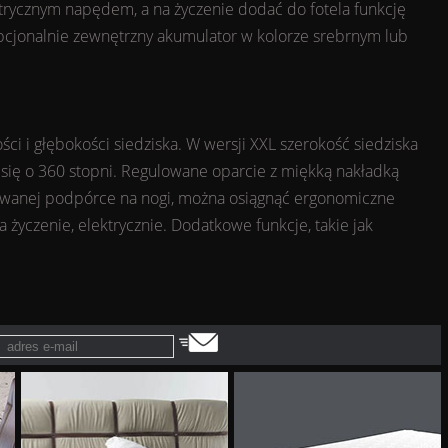
rycznym napędem, a na życzenie dodać do fotela funkcję
pcjonalnie zewnętrzny akumulator w kolorze srebrnym lub
i i głębokości siedziska. W wersji XXL szerokość siedziska
a się o 360 stopni. Regulowane oparcie z miękką nakładką
lowanej podpórce na nogi, można osiągnąć ergonomiczne
a życzenie, elektrycznie. Dodatkowe funkcje, takie jak