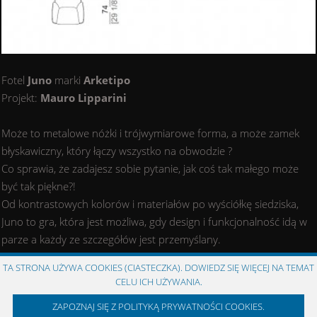
Fotel
Juno
marki
Arketipo
Projekt:
Mauro Lipparini
Może to metalowe nóżki i trójwymiarowe forma, a może zamek
błyskawiczny, który łączy wszystko na obwodzie ?
Co sprawia, że ​​zadajesz sobie pytanie, jak coś tak małego może
być tak piękne?!
Od kontrastowych kolorów i materiałów po wyściółkę siedziska,
Juno to gra, która jest możliwa, gdy design i funkcjonalność idą w
parze a każdy ze szczegółów jest przemyślany.
Fotel dla wszystkich stylów życia, jeden dla entuzjastów
TA STRONA UŻYWA COOKIES (CIASTECZKA). DOWIEDZ SIĘ WIĘCEJ NA TEMAT
nowoczesnego i klasycznego designu.
CELU ICH UŻYWANIA.
ZAPOZNAJ SIĘ Z POLITYKĄ PRYWATNOŚCI COOKIES.