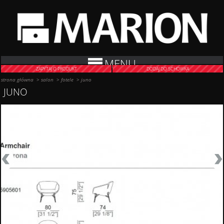
MENU
ZAPYTAJ O PRODUKT
DODAJ DO SCHOWKA
strona główna
>
salon
>
fotele
>
juno
JUNO