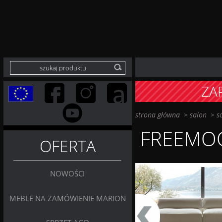
ZA
strona główna
>
salon
>
s
FREEMO
OFERTA
NOWOŚCI
MEBLE NA ZAMÓWIENIE MARION