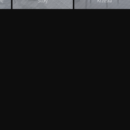
we
Stoły
Krzesła