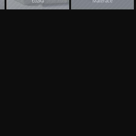
Łóżka
Materace