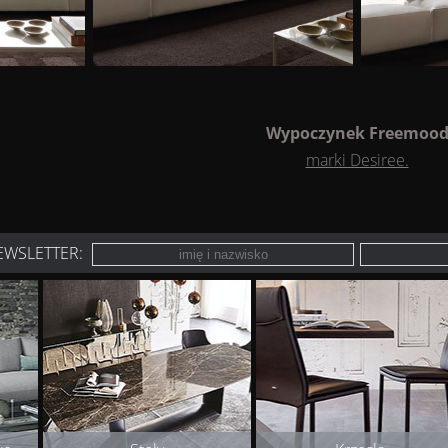
Wypoczynek
Freemoo
marki Desiree.
EWSLETTER: