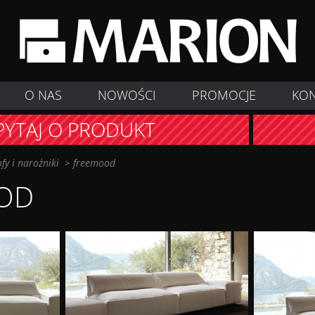
O NAS
NOWOŚCI
PROMOCJE
KO
PYTAJ O PRODUKT
ofy i narożniki
>
freemood
OD