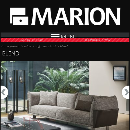
MENU
ZAPYTAJ O PRODUKT
DODAJ DO SCHOWKA
strona główna
>
salon
>
sofy i narożniki
>
blend
BLEND