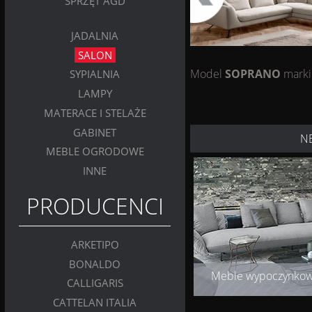
SPRZĘT AGD
JADALNIA
SALON
Model
SOPRANO
mark
SYPIALNIA
LAMPY
MATERACE I STELAŻE
GABINET
N
MEBLE OGRODOWE
INNE
PRODUCENCI
ARKETIPO
BONALDO
Meble wypoczynko
CALLIGARIS
CATTELAN ITALIA