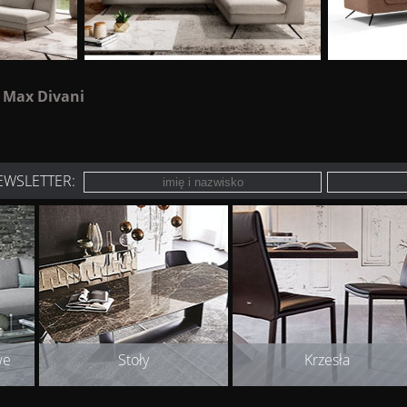
i
Max Divani
EWSLETTER:
we
Stoły
Krzesła