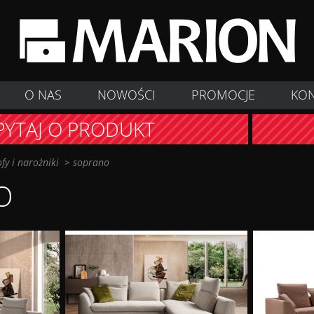
O NAS
NOWOŚCI
PROMOCJE
KO
PYTAJ O PRODUKT
ofy i narożniki
>
soprano
O