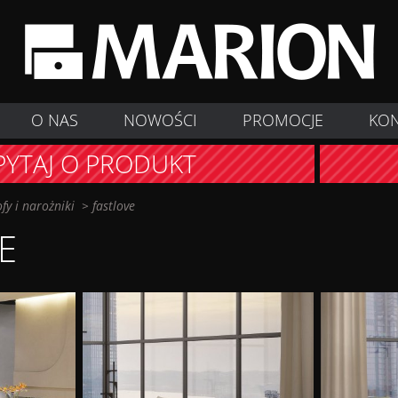
O NAS
NOWOŚCI
PROMOCJE
KO
PYTAJ O PRODUKT
ofy i narożniki
>
fastlove
E