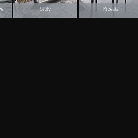
we
Stoły
Krzesła