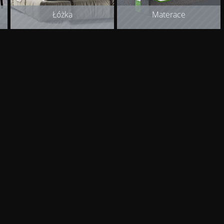
Łóżka
Materace