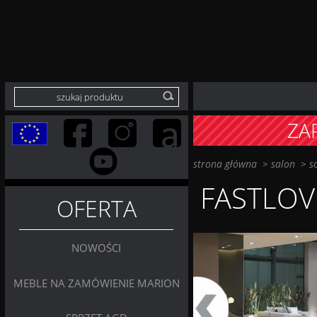
ZA
strona główna
>
salon
>
s
FASTLOV
OFERTA
NOWOŚCI
MEBLE NA ZAMÓWIENIE MARION