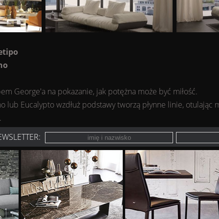
etipo
no
obem George'a na pokazanie, jak potężna może być miłość.
lub Eucalypto wzdłuż podstawy tworzą płynne linie, otulając mi
.
EWSLETTER: