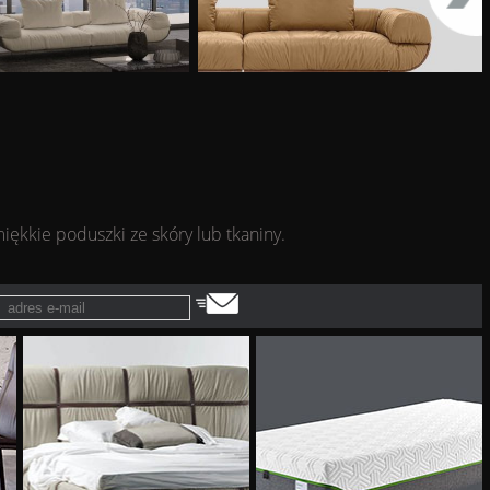
ękkie poduszki ze skóry lub tkaniny.