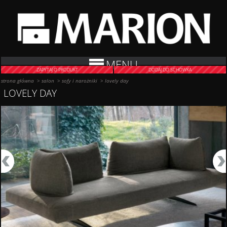
MENU
ZAPYTAJ O PRODUKT
DODAJ DO SCHOWKA
strona główna
>
salon
>
sofy i narożniki
>
lovely day
LOVELY DAY