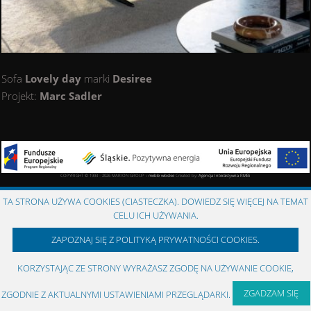
Sofa
Lovely day
marki
Desiree
Projekt:
Marc Sadler
COPYRIGHT © 1993 - 2026 MARION GROUP ::
meble włoskie
Created by:
Agencja Interaktywna
RMBi
TA STRONA UŻYWA COOKIES (CIASTECZKA). DOWIEDZ SIĘ WIĘCEJ NA TEMAT
CELU ICH UŻYWANIA.
ZAPOZNAJ SIĘ Z POLITYKĄ PRYWATNOŚCI COOKIES.
KORZYSTAJĄC ZE STRONY WYRAŻASZ ZGODĘ NA UŻYWANIE COOKIE,
ZGADZAM SIĘ
ZGODNIE Z AKTUALNYMI USTAWIENIAMI PRZEGLĄDARKI.