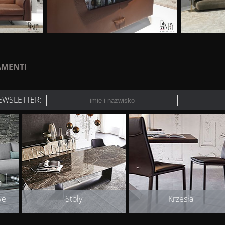
AMENTI
EWSLETTER:
we
Stoły
Krzesła