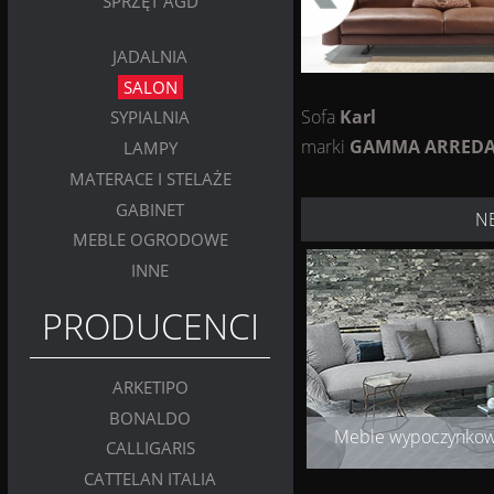
SPRZĘT AGD
JADALNIA
SALON
Sofa
Karl
SYPIALNIA
marki
GAMMA ARRED
LAMPY
MATERACE I STELAŻE
GABINET
N
MEBLE OGRODOWE
INNE
PRODUCENCI
ARKETIPO
BONALDO
Meble wypoczynko
CALLIGARIS
CATTELAN ITALIA