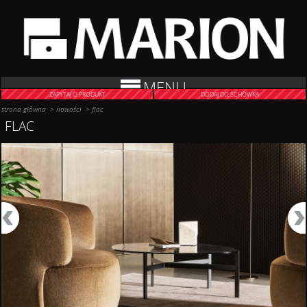
MENU
ZAPYTAJ O PRODUKT
DODAJ DO SCHOWKA
strona główna
>
nowości
>
flac
FLAC