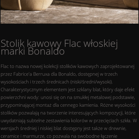
Stolik kawowy Flac włoskiej
marki Bonaldo
Flac to nazwa nowej kolekcji stolików kawowych zaprojektowanej
przez Fabrice'a Berruxa dla Bonaldo, dostępnej w trzech
wysokościach i trzech średnicach (niski/średni/wysoki).
Charakterystycznym elementem jest szklany blat, który daje efekt
powierzchni wody: unosi się on na smukłej metalowej podstawie,
przypominającej montaż dla cennego kamienia. Różne wysokości
stolików pozwalają na tworzenie interesujących kompozycji, które
uwydatniają subtelne zestawienia kolorów w przecięciach szkła. W
wersjach średniej i niskiej blat dostępny jest także w drewnie,
ceramice i marmurze, co pozwala na swobodne łączenie