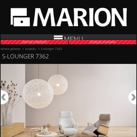
MENU
ZAPYTAJ O PRODUKT
DODAJ DO SCHOWKA
strona główna
>
nowości
>
s-lounger 7362
S-LOUNGER 7362