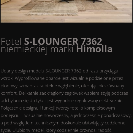
Fotel
S-LOUNGER 7362
niemieckiej marki
Himolla
Udany design modelu S-LOUNGER 7362 od razu przyciąga
wzrok. Wyprofilowane oparcie jest wizualnie podzielone przez
pionowy szew oraz subtelne wgłębienie, oferując niezrównany
komfort. Delikatnie zaokrąglony zagłówek wspiera szyję podczas
odchylania się do tyłu i jest wygodnie regulowany elektrycznie.
Połączenie designu i funkcji tworzy fotel o kompleksowym
podejściu – wizualnie nowoczesny, a jednocześnie ponadczasowy,
a pod względem technicznym doskonale ułatwiający codzienne
życie. Ulubiony mebel, który codziennie przynosi radość.