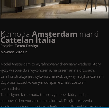
Komoda
Amsterdam
marki
Cattelan Italia
Projekt:
Tosca Design
Nowość 2023 r
Model Amsterdam to wyrafinowany drewniany kredens, który
łączy w sobie dwa wykończenia, na przemian na drzwiach.
Cała konstrukcja jest wykończona ekskluzywnym wykończeniem
Oxybrass, szczotkowanym odręcznie z mistrzostwem
rzemieślnika.
Ta designerska komoda to uroczy mebel, który nadaje
osobowości nowoczesnemu salonowi. Dzięki połączeniu
inspirowanych przemysłem wykończeń i delikatnej faktury drewna,