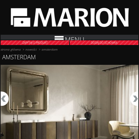
MENU
ZAPYTAJ O PRODUKT
DODAJ DO SCHOWKA
strona główna
>
nowości
>
amsterdam
AMSTERDAM