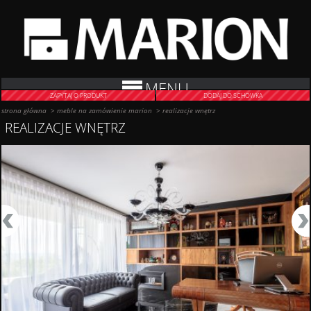
MENU
ZAPYTAJ O PRODUKT
DODAJ DO SCHOWKA
strona główna
>
meble na zamówienie marion
>
realizacje wnętrz
REALIZACJE WNĘTRZ