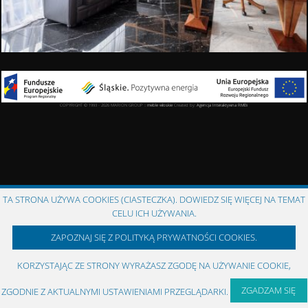
COPYRIGHT © 1993 - 2026 MARION GROUP ::
meble włoskie
Created by:
Agencja Interaktywna
RMBi
TA STRONA UŻYWA COOKIES (CIASTECZKA). DOWIEDZ SIĘ WIĘCEJ NA TEMAT
CELU ICH UŻYWANIA.
ZAPOZNAJ SIĘ Z POLITYKĄ PRYWATNOŚCI COOKIES.
KORZYSTAJĄC ZE STRONY WYRAŻASZ ZGODĘ NA UŻYWANIE COOKIE,
ZGADZAM SIĘ
ZGODNIE Z AKTUALNYMI USTAWIENIAMI PRZEGLĄDARKI.