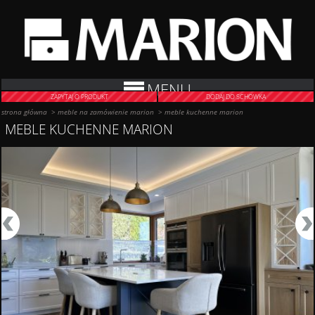
MENU
ZAPYTAJ O PRODUKT
DODAJ DO SCHOWKA
strona główna
>
meble na zamówienie marion
>
meble kuchenne marion
MEBLE KUCHENNE MARION