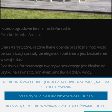
Krzesło ogrodowe Emma marki Varaschin
Projekt : Monica Armani
Charakterystyczne, ręcznie tkane oparcia oraz liczne możliwości
personalizacji sprawiły, że elegancki fotel Emma jest bestsellerem
w swojej klasie.
Siedzisko z formowanego tworzywa sztucznego jest idealne do
użytku na zewnątrz, ponieważ umożliwia odpływ wody.
Fotel Emma jest ceniony na całym świecie za współczesny styl,
TA STRONA UŻYWA COOKIES (CIASTECZKA). DOWIEDZ SIĘ WIĘCEJ NA TEMAT
wszechstronność i wygodę.
CELU ICH UŻYWANIA.
Nadaje się również do obszarów morskich.
ZAPOZNAJ SIĘ Z POLITYKĄ PRYWATNOŚCI COOKIES.
KORZYSTAJĄC ZE STRONY WYRAŻASZ ZGODĘ NA UŻYWANIE COOKIE,