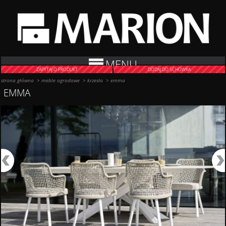
MENU
ZAPYTAJ O PRODUKT
DODAJ DO SCHOWKA
strona główna
>
meble ogrodowe
>
krzesła
>
emma
EMMA