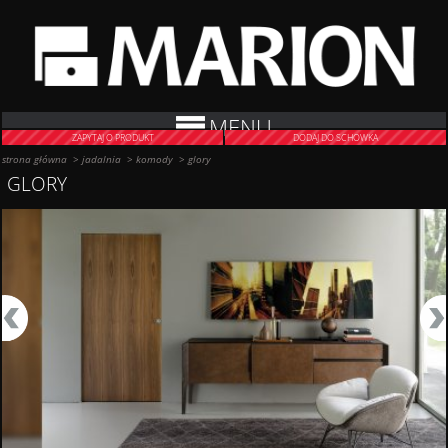
MENU
ZAPYTAJ O PRODUKT
DODAJ DO SCHOWKA
strona główna
>
jadalnia
>
komody
>
glory
GLORY