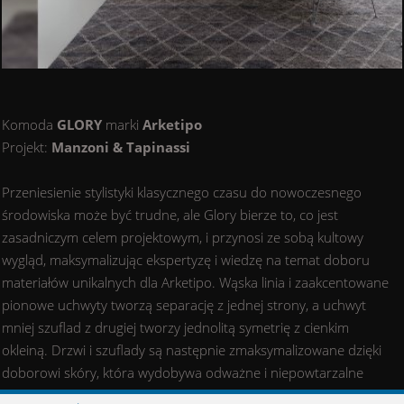
Komoda
GLORY
marki
Arketipo
Projekt:
Manzoni & Tapinassi
Przeniesienie stylistyki klasycznego czasu do nowoczesnego
środowiska może być trudne, ale Glory bierze to, co jest
zasadniczym celem projektowym, i przynosi ze sobą kultowy
wygląd, maksymalizując ekspertyzę i wiedzę na temat doboru
materiałów unikalnych dla Arketipo. Wąska linia i zaakcentowane
pionowe uchwyty tworzą separację z jednej strony, a uchwyt
mniej szuflad z drugiej tworzy jednolitą symetrię z cienkim
okleiną. Drzwi i szuflady są następnie zmaksymalizowane dzięki
doborowi skóry, która wydobywa odważne i niepowtarzalne
kolory. Glory posiada smukłe nogi, dzięki którym kredens wydaje