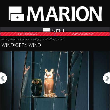
MENU
ZAPYTAJ O PRODUKT
DODAJ DO SCHOWKA
strona główna
>
jadalnia
>
witryny
>
wind/open wind
WIND/OPEN WIND