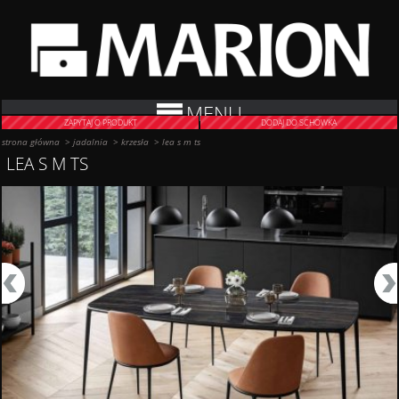
MENU
ZAPYTAJ O PRODUKT
DODAJ DO SCHOWKA
strona główna
>
jadalnia
>
krzesła
>
lea s m ts
LEA S M TS