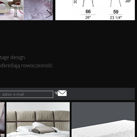
ntage design.
odkreślają nowoczesność.