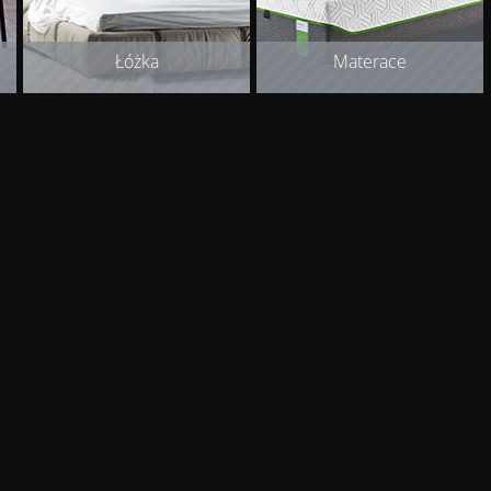
Łóżka
Materace