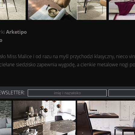
rki
Arketipo
o
sło Miss Malice i od razu na myśl przychodzi klasyczny, nieco vi
ciełane siedzisko zapewnia wygodę, a cienkie metalowe nogi p
EWSLETTER: