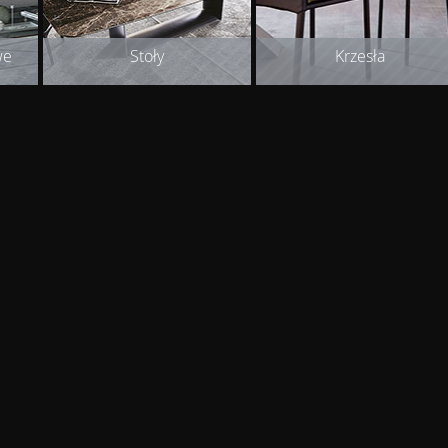
we
Stoły
Krzesła