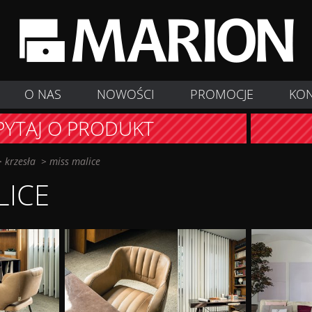
O NAS
NOWOŚCI
PROMOCJE
KO
PYTAJ O PRODUKT
>
krzesła
>
miss malice
LICE