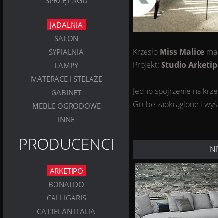
SPRZĘT AGD
JADALNIA
SALON
Krzesło
Miss Malice
ma
SYPIALNIA
Projekt:
Studio Arketip
LAMPY
MATERACE I STELAŻE
Jedno spojrzenie na krze
GABINET
Grube zaokrąglone i wyś
MEBLE OGRODOWE
INNE
PRODUCENCI
N
ARKETIPO
BONALDO
CALLIGARIS
CATTELAN ITALIA