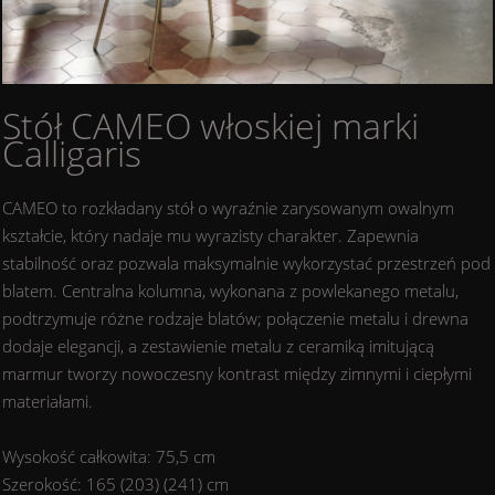
Stół CAMEO włoskiej marki
Calligaris
CAMEO to rozkładany stół o wyraźnie zarysowanym owalnym
kształcie, który nadaje mu wyrazisty charakter. Zapewnia
stabilność oraz pozwala maksymalnie wykorzystać przestrzeń pod
blatem. Centralna kolumna, wykonana z powlekanego metalu,
podtrzymuje różne rodzaje blatów; połączenie metalu i drewna
dodaje elegancji, a zestawienie metalu z ceramiką imitującą
marmur tworzy nowoczesny kontrast między zimnymi i ciepłymi
materiałami.
Wysokość całkowita: 75,5 cm
Szerokość: 165 (203) (241) cm