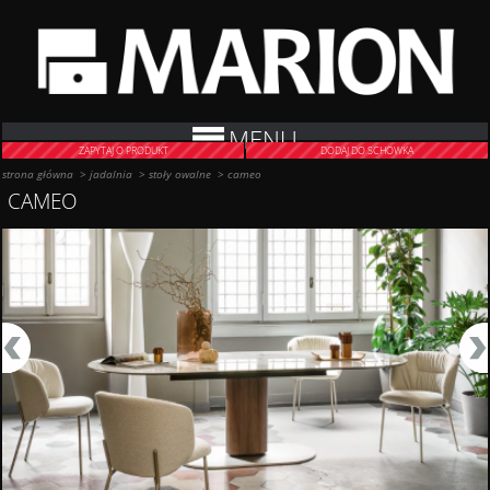
MENU
ZAPYTAJ O PRODUKT
DODAJ DO SCHOWKA
strona główna
>
jadalnia
>
stoły owalne
>
cameo
CAMEO