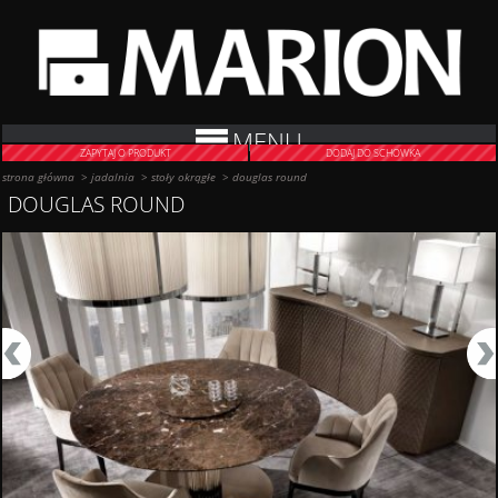
MENU
ZAPYTAJ O PRODUKT
DODAJ DO SCHOWKA
strona główna
>
jadalnia
>
stoły okrągłe
>
douglas round
DOUGLAS ROUND