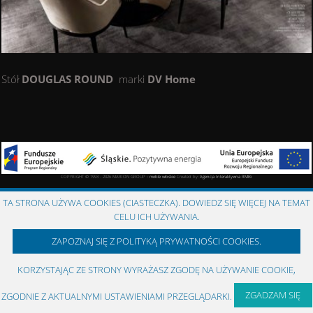
Stół
DOUGLAS ROUND
marki
DV Home
COPYRIGHT © 1993 - 2026 MARION GROUP ::
meble włoskie
Created by:
Agencja Interaktywna
RMBi
TA STRONA UŻYWA COOKIES (CIASTECZKA). DOWIEDZ SIĘ WIĘCEJ NA TEMAT
CELU ICH UŻYWANIA.
ZAPOZNAJ SIĘ Z POLITYKĄ PRYWATNOŚCI COOKIES.
KORZYSTAJĄC ZE STRONY WYRAŻASZ ZGODĘ NA UŻYWANIE COOKIE,
ZGADZAM SIĘ
ZGODNIE Z AKTUALNYMI USTAWIENIAMI PRZEGLĄDARKI.