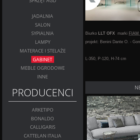
SPRZĘT AGD
JADALNIA
SALON
SYPIALNIA
Biurko
LLT OFX
marki
FIAM
LAMPY
projekt: Benini Dante O. - Go
MATERACE I STELAŻE
GABINET
L-350, P-120, H-74 cm
MEBLE OGRODOWE
INNE
N
PRODUCENCI
ARKETIPO
BONALDO
CALLIGARIS
CATTELAN ITALIA