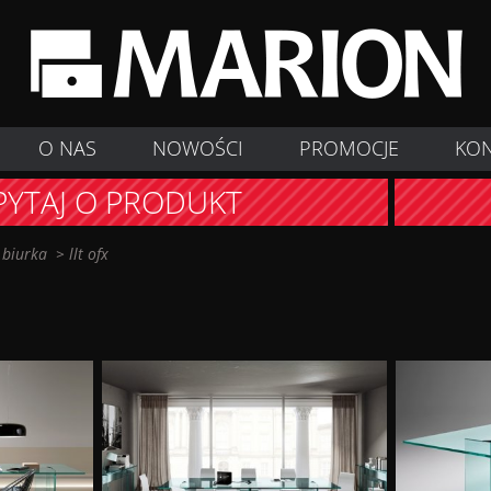
O NAS
NOWOŚCI
PROMOCJE
KO
PYTAJ O PRODUKT
>
biurka
>
llt ofx