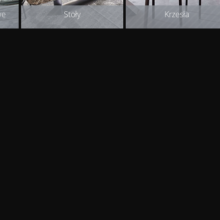
we
Stoły
Krzesła