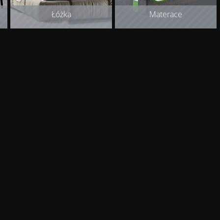
Łóżka
Materace