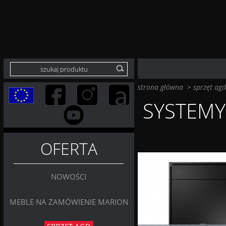
strona główna
>
sprzęt agd
SYSTEMY
OFERTA
NOWOŚCI
MEBLE NA ZAMÓWIENIE MARION