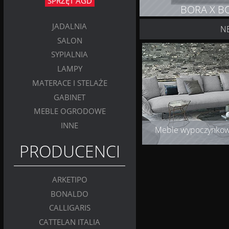
SPRZĘT AGD
BORA X B
JADALNIA
N
ZOBACZ PRODUK
SALON
SYPIALNIA
LAMPY
MATERACE I STELAŻE
GABINET
MEBLE OGRODOWE
INNE
Meble wypoczynko
PRODUCENCI
ARKETIPO
BONALDO
CALLIGARIS
CATTELAN ITALIA