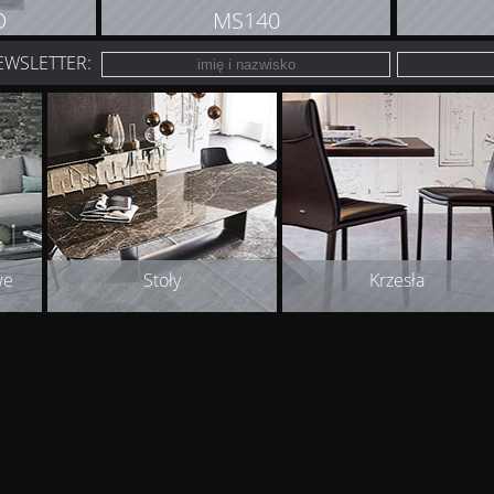
O
MS140
EWSLETTER:
T
ZOBACZ PRODUKT
Z
we
Stoły
Krzesła