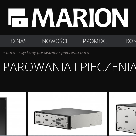
O NAS
NOWOŚCI
PROMOCJE
KO
>
bora
>
systemy parowania i pieczenia bora
 PAROWANIA I PIECZENI