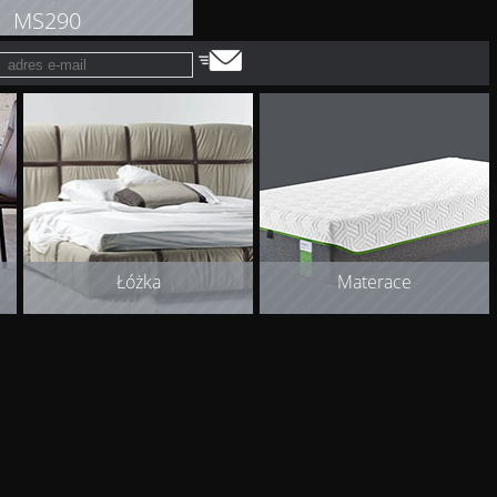
MS290
OBACZ PRODUKT
Łóżka
Materace