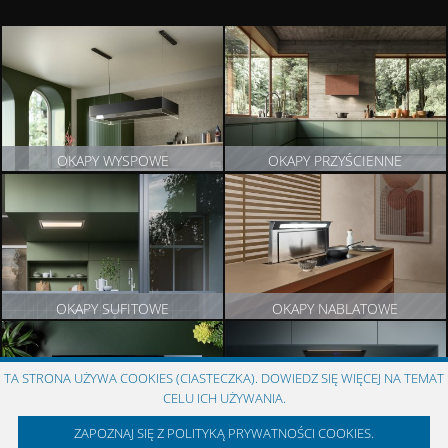
OKAPY WYSPOWE
OKAPY PRZYŚCIENNE
ZOBACZ PRODUKTY
ZOBACZ PRODUKTY
OKAPY SUFITOWE
OKAPY NABLATOWE
ZOBACZ PRODUKTY
ZOBACZ PRODUKTY
TA STRONA UŻYWA COOKIES (CIASTECZKA). DOWIEDZ SIĘ WIĘCEJ NA TEMAT
CELU ICH UŻYWANIA.
ZAPOZNAJ SIĘ Z POLITYKĄ PRYWATNOŚCI COOKIES.