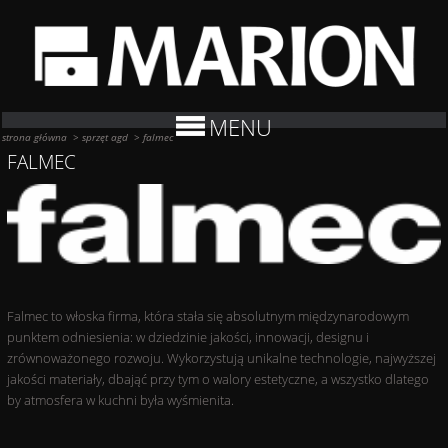
MENU
strona główna
>
sprzęt agd
>
falmec
FALMEC
Falmec to włoska firma, która stała się absolutnym międzynarodowym
punktem odniesienia: w dziedzinie jakości, innowacji, designu i
zrównoważonego rozwoju. Wykorzystują unikalne technologie, najwyższej
jakości materiały, dbająć przy tym o walory estetyczne, a wszystko dlatego
by atmosfera w kuchni była wyśmienita.