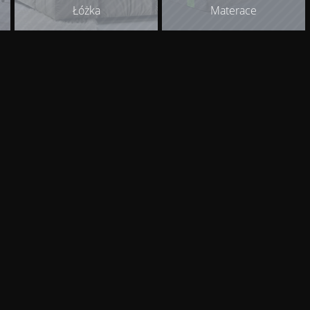
Łóżka
Materace