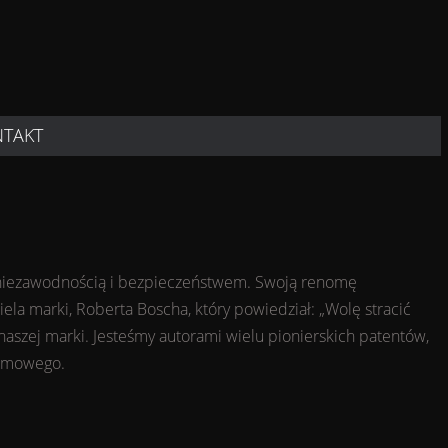
NTAKT
ą, niezawodnością i bezpieczeństwem. Swoją renomę
ela marki, Roberta Boscha, który powiedział: „Wolę stracić
a naszej marki. Jesteśmy autorami wielu pionierskich patentów,
domowego.