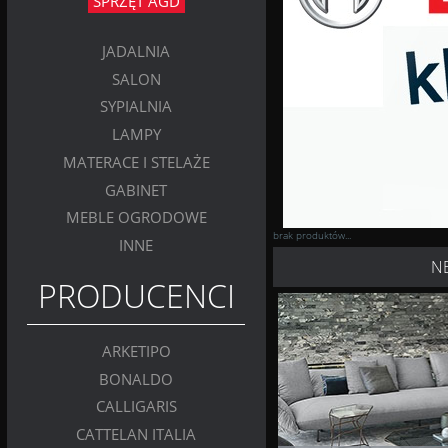
SPRZĘT AGD
JADALNIA
SALON
SYPIALNIA
LAMPY
MATERACE I STELAŻE
GABINET
MEBLE OGRODOWE
brak produktów...
INNE
N
PRODUCENCI
ARKETIPO
BONALDO
CALLIGARIS
CATTELAN ITALIA