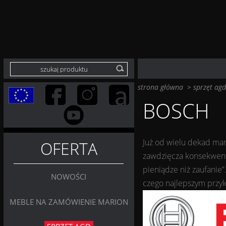
strona główna
>
sprzęt agd
BOSCH
Już od wielu dekad mar
OFERTA
zawdzięcza konsekwentni
pieniądze niż zaufanie”
NOWOŚCI
czego najlepszym przy
MEBLE NA ZAMÓWIENIE MARION