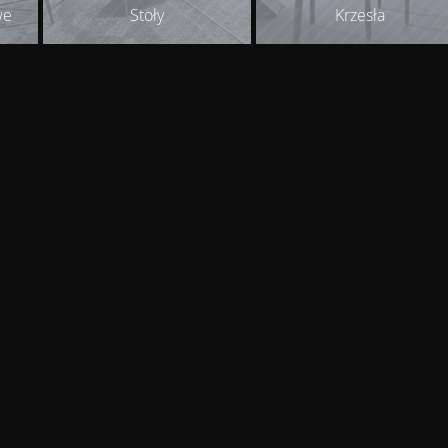
we
Stoły
Krzesła