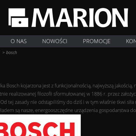
O NAS
NOWOŚCI
PROMOCJE
KO
>
bosch
ka Bosch kojarzona jest z funkcjonalnością, najwyższą jakości
e realizowanej filozofii sformułowanej w 1886 r. przez założyci
.Od tej zasady nie odstąpiliśmy do dziś i w tym właśnie tkwi sił
kładem są nasze, energooszczędne urządzenia gospodarstwa 