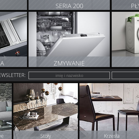
0
SERIA 200
PŁ
TY
ZOBACZ PRODUKTY
Z
JA
ZMYWANIE
EWSLETTER:
TY
ZOBACZ PRODUKTY
Z
we
Stoły
Krzesła