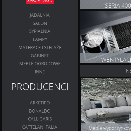
SPRZĘT AGD
SERIA 40
JADALNIA
ZOBACZ PRODUK
SALON
SYPIALNIA
LAMPY
MATERACE I STELAŻE
GABINET
WENTYLAC
MEBLE OGRODOWE
N
INNE
ZOBACZ PRODUK
PRODUCENCI
ARKETIPO
BONALDO
CALLIGARIS
CATTELAN ITALIA
Meble wypoczynko