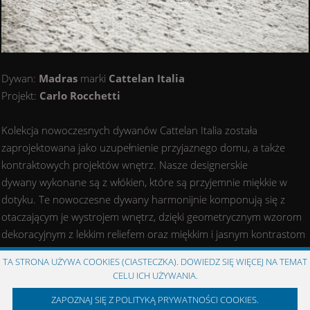
Dywan:
Madras
marki
Cattelan Italia
Projekt:
Carlo Rocchetti
Kolekcja nowoczesnych dywanów Cattelan Italia została
zaprojektowana jako uzupełnienie przyjaznego domu, a także
kontraktowych projektów wnętrz. Nasze designerskie
dywany wykonane są z włókien, które są przyjemnie miękkie w
dotyku. Te nowoczesne dywany harmonijnie komponują się z
otaczającym je wystrojem wnętrz, dzięki geometrycznym wzorom
dekoracyjnym z lekkim reliefem oraz miękkim i jasnym kontrastom
chromatycznym. Dostępna jest szeroka gama różnych rozmiarów
TA STRONA UŻYWA COOKIES (CIASTECZKA). DOWIEDZ SIĘ WIĘCEJ NA TEMAT
nowoczesnych dywanów prostokątnych, a także niektóre modele
CELU ICH UŻYWANIA.
dywanów okrągłych.
ZAPOZNAJ SIĘ Z POLITYKĄ PRYWATNOŚCI COOKIES.