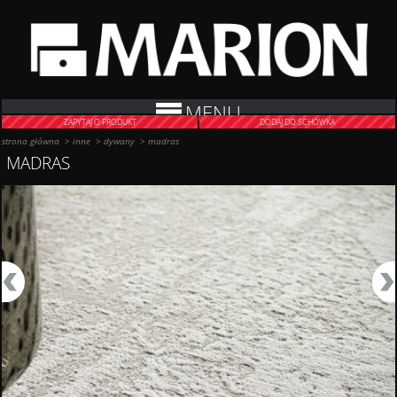
MENU
ZAPYTAJ O PRODUKT
DODAJ DO SCHOWKA
strona główna
>
inne
>
dywany
>
madras
MADRAS