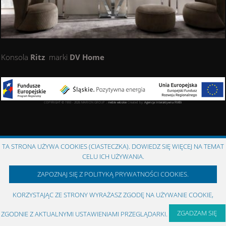
Konsola
Ritz
marki
DV Home
COPYRIGHT © 1993 - 2026 MARION GROUP ::
meble włoskie
Created by:
Agencja Interaktywna
RMBi
TA STRONA UŻYWA COOKIES (CIASTECZKA). DOWIEDZ SIĘ WIĘCEJ NA TEMAT
CELU ICH UŻYWANIA.
ZAPOZNAJ SIĘ Z POLITYKĄ PRYWATNOŚCI COOKIES.
KORZYSTAJĄC ZE STRONY WYRAŻASZ ZGODĘ NA UŻYWANIE COOKIE,
ZGADZAM SIĘ
ZGODNIE Z AKTUALNYMI USTAWIENIAMI PRZEGLĄDARKI.