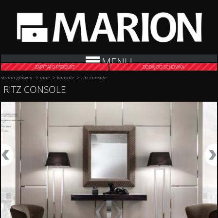
MENU
ZAPYTAJ O PRODUKT
DODAJ DO SCHOWKA
strona główna
>
inne
>
konsole
>
ritz console
RITZ CONSOLE