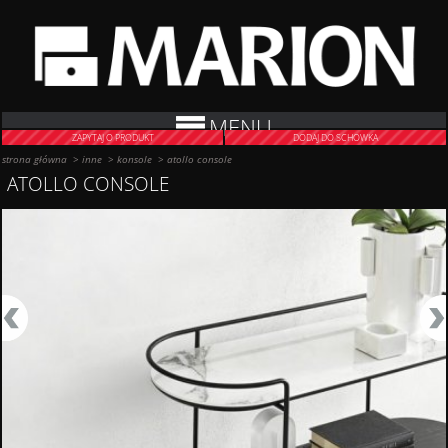
MENU
ZAPYTAJ O PRODUKT
DODAJ DO SCHOWKA
strona główna
>
inne
>
konsole
>
atollo console
ATOLLO CONSOLE