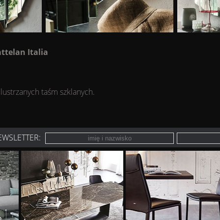
ttelan Italia
n
 lustrzanych taśm szklanych.
EWSLETTER: