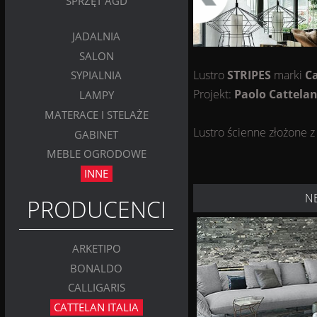
SPRZĘT AGD
JADALNIA
SALON
Lustro
STRIPES
marki
Ca
SYPIALNIA
Projekt:
Paolo Cattela
LAMPY
MATERACE I STELAŻE
Lustro ścienne złożone z
GABINET
MEBLE OGRODOWE
INNE
N
PRODUCENCI
ARKETIPO
BONALDO
CALLIGARIS
CATTELAN ITALIA