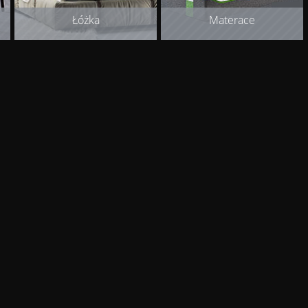
Łóżka
Materace