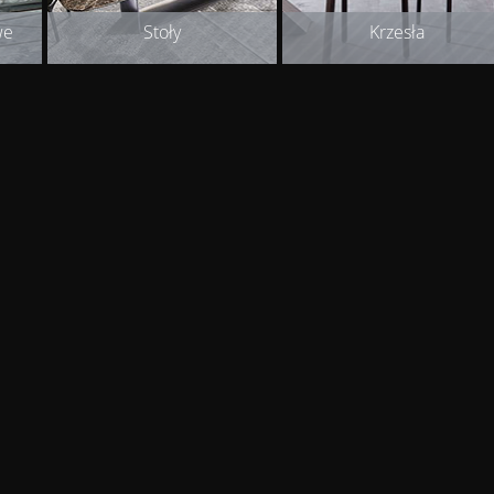
we
Stoły
Krzesła