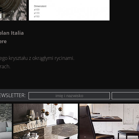
elan Italia
ere
ego kryształu z okrągłymi rycinami.
rach.
EWSLETTER: