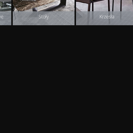
we
Stoły
Krzesła