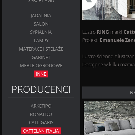
SPRZĘT AGD
JADALNIA
SALON
Lustro
RING
marki
Catt
SYPIALNIA
Projekt:
Emanuele Zen
LAMPY
MATERACE I STELAŻE
Lustro ścienne z lustrzan
GABINET
Dostępne w kilku rozmia
MEBLE OGRODOWE
INNE
PRODUCENCI
N
ARKETIPO
BONALDO
CALLIGARIS
CATTELAN ITALIA