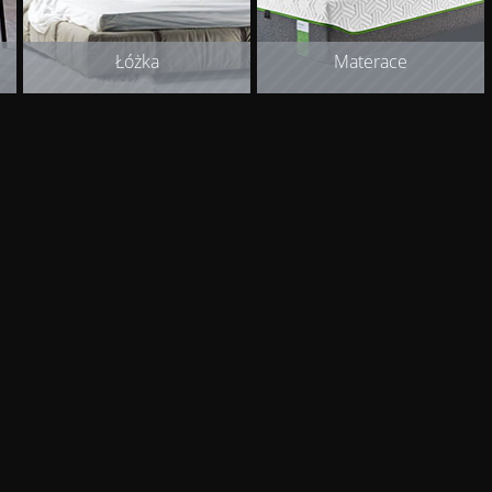
Łóżka
Materace