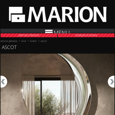
MENU
ZAPYTAJ O PRODUKT
DODAJ DO SCHOWKA
strona główna
>
inne
>
lustra
>
ascot
ASCOT