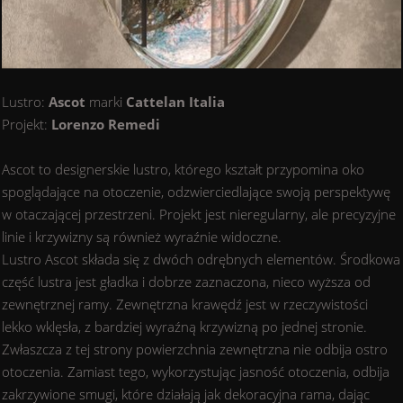
Lustro:
Ascot
marki
Cattelan Italia
Projekt:
Lorenzo Remedi
Ascot to designerskie lustro, którego kształt przypomina oko
spoglądające na otoczenie, odzwierciedlające swoją perspektywę
w otaczającej przestrzeni. Projekt jest nieregularny, ale precyzyjne
linie i krzywizny są również wyraźnie widoczne.
Lustro Ascot składa się z dwóch odrębnych elementów. Środkowa
część lustra jest gładka i dobrze zaznaczona, nieco wyższa od
zewnętrznej ramy. Zewnętrzna krawędź jest w rzeczywistości
lekko wklęsła, z bardziej wyraźną krzywizną po jednej stronie.
Zwłaszcza z tej strony powierzchnia zewnętrzna nie odbija ostro
otoczenia. Zamiast tego, wykorzystując jasność otoczenia, odbija
zakrzywione smugi, które działają jak dekoracyjna rama, dając