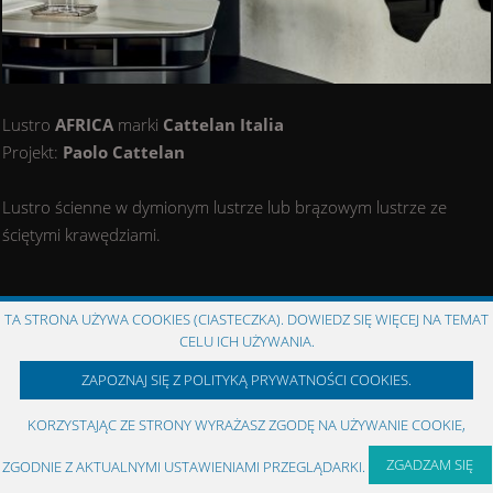
Lustro
AFRICA
marki
Cattelan Italia
Projekt:
Paolo Cattelan
Lustro ścienne w dymionym lustrze lub brązowym lustrze ze
ściętymi krawędziami.
TA STRONA UŻYWA COOKIES (CIASTECZKA). DOWIEDZ SIĘ WIĘCEJ NA TEMAT
CELU ICH UŻYWANIA.
COPYRIGHT © 1993 - 2026 MARION GROUP ::
meble włoskie
Created by:
Agencja Interaktywna
RMBi
ZAPOZNAJ SIĘ Z POLITYKĄ PRYWATNOŚCI COOKIES.
KORZYSTAJĄC ZE STRONY WYRAŻASZ ZGODĘ NA UŻYWANIE COOKIE,
ZGADZAM SIĘ
ZGODNIE Z AKTUALNYMI USTAWIENIAMI PRZEGLĄDARKI.