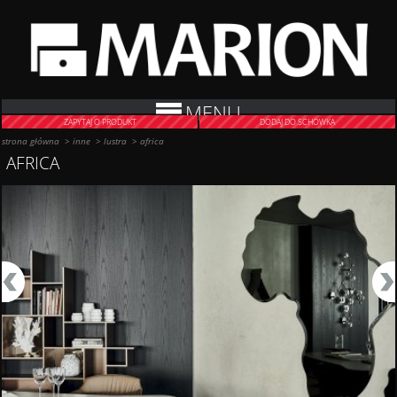
MENU
ZAPYTAJ O PRODUKT
DODAJ DO SCHOWKA
strona główna
>
inne
>
lustra
>
africa
AFRICA