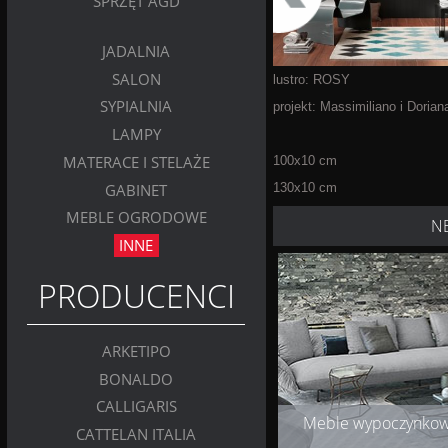
SPRZĘT AGD
JADALNIA
SALON
lustro: ROSY
SYPIALNIA
projekt: Massimiliano i Doria
LAMPY
MATERACE I STELAŻE
100x10 cm
GABINET
130x10 cm
MEBLE OGRODOWE
N
INNE
PRODUCENCI
ARKETIPO
BONALDO
CALLIGARIS
Meble wypoczynko
CATTELAN ITALIA