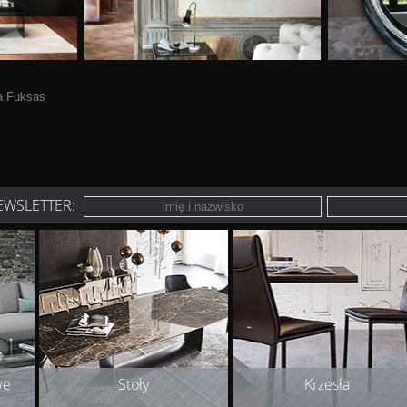
na Fuksas
EWSLETTER:
we
Stoły
Krzesła