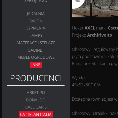
SPRZĘT AGD
JADALNIA
SALON
Hoker
AXEL
marki
Catt
SYPIALNIA
Projekt:
Archirivolto
LAMPY
MATERACE I STELAŻE
Obrotowy i regulowany h
GABINET
płytą podstawową, kolum
MEBLE OGRODOWE
Rama pokryta tkaniną, s
INNE
PRODUCENCI
Wymiar:
45x52x80/105h
ARKETIPO
Dostępna również jest w
BONALDO
CALLIGARIS
Obrotowy ultralekki hok
CATTELAN ITALIA