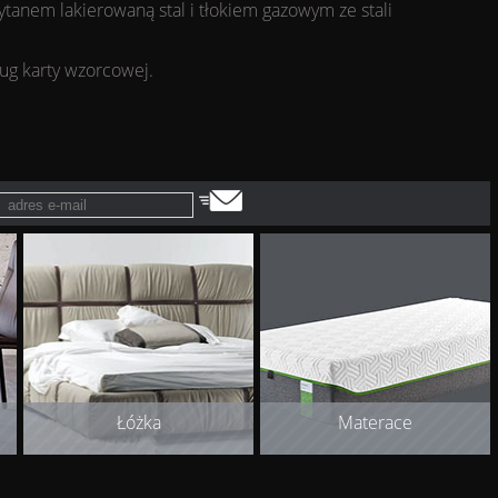
tanem lakierowaną stal i tłokiem gazowym ze stali
ług karty wzorcowej.
Łóżka
Materace