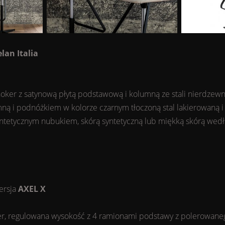
elan Italia
oker z satynową płytą podstawową i kolumną ze stali nierdzewn
ną i podnóżkiem w kolorze czarnym tłoczoną stal lakierowaną i 
yntetycznym nubukiem, skórą syntetyczną lub miękką skórą wed
ersja
AXEL X
er, regulowana wysokość z 4 ramionami podstawy z polerowane