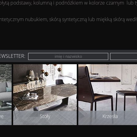
płytą podstawy, kolumną i podnóżkiem w kolorze czarnym lub ty
yntetycznym nubukiem, skórą syntetyczną lub miękką skórą wed
EWSLETTER:
we
Stoły
Krzesła