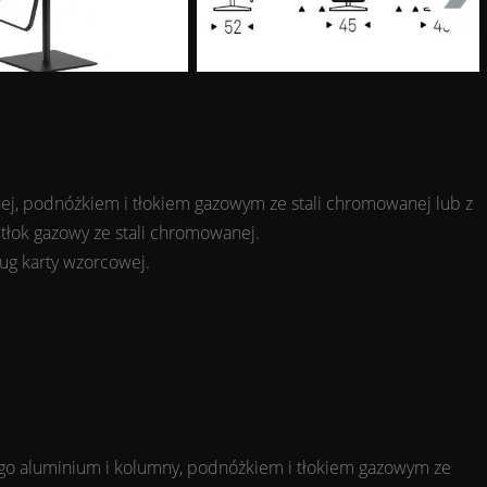
ej, podnóżkiem i tłokiem gazowym ze stali chromowanej lub z
tłok gazowy ze stali chromowanej.
ług karty wzorcowej.
go aluminium i kolumny, podnóżkiem i tłokiem gazowym ze