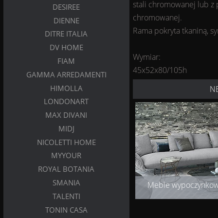
stali chromowanej lub z 
DESIREE
chromowanej.
DIENNE
Rama pokryta tkaniną, s
DITRE ITALIA
DV HOME
Wymiar:
FIAM
45x52x80/105h
GAMMA ARREDAMENTI
HIMOLLA
N
LONDONART
MAX DIVANI
MIDJ
NICOLETTI HOME
MYYOUR
ROYAL BOTANIA
SMANIA
Meble wypoczynko
TALENTI
TONIN CASA