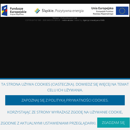
Tempur - Poduszka pod nogi
COPYRIGHT © 1993 - 2026 MARION GROUP ::
meble włoskie
Created by:
Agencja Interaktywna
RMBi
TA STRONA UŻYWA COOKIES (CIASTECZKA). DOWIEDZ SIĘ WIĘCEJ NA TEMAT
CELU ICH UŻYWANIA.
ZAPOZNAJ SIĘ Z POLITYKĄ PRYWATNOŚCI COOKIES.
KORZYSTAJĄC ZE STRONY WYRAŻASZ ZGODĘ NA UŻYWANIE COOKIE,
ZGADZAM SIĘ
ZGODNIE Z AKTUALNYMI USTAWIENIAMI PRZEGLĄDARKI.