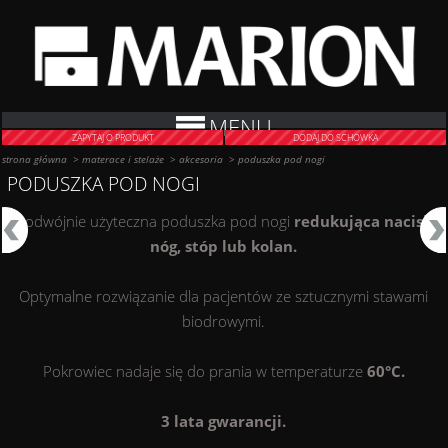
MENU
ZAPYTAJ O PRODUKT
DODAJ DO SCHOWKA
strona główna
>
materace i stelaże
>
akcesoria
>
poduszka pod nogi
PODUSZKA POD NOGI
Podwójnie użyteczna poduszka pod nogi
redukująca nacisk
nóg, stóp lub kolan.
Optymalne rozwiązanie dla pacjentów ze sztucznymi stawami
biodrowymi.
Pokrowiec nadaje się do prania w temperaturze
60°C.
3 lata gwarancji.