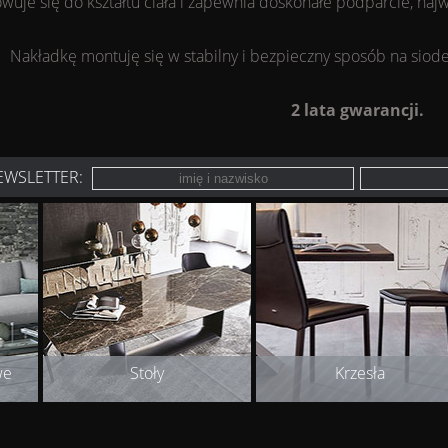
wuje się do kształtu ciała i zapewnia doskonałe podparcie, najw
Nakładkę montuję się w stabilny i bezpieczny sposób na sio
2 lata gwarancji.
EWSLETTER:
we
Stoły
Krzesła