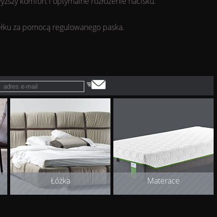
yższy komfort i optymalne rozłożenie nacisku.
dełku za pomocą regulowanego paska.
Łóżka
Materace