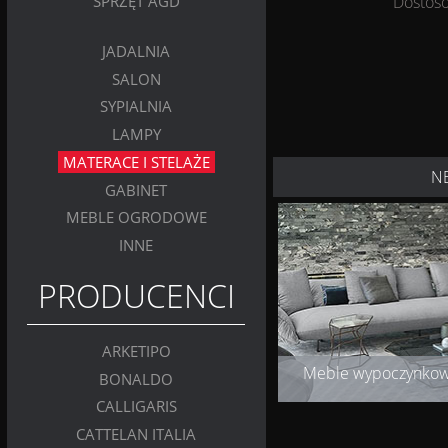
Dostoso
SPRZĘT AGD
JADALNIA
SALON
SYPIALNIA
LAMPY
MATERACE I STELAŻE
N
GABINET
MEBLE OGRODOWE
INNE
PRODUCENCI
ARKETIPO
Meble wypoczynko
BONALDO
CALLIGARIS
CATTELAN ITALIA