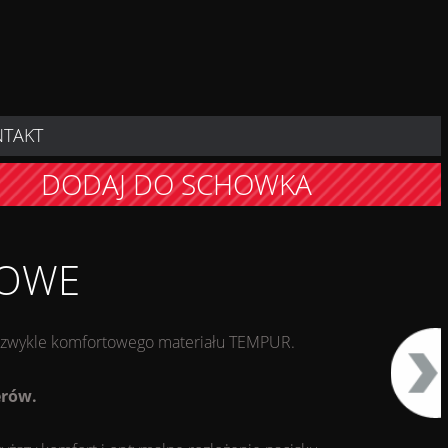
NTAKT
DODAJ DO SCHOWKA
ROWE
iezwykle komfortowego materiału TEMPUR.
erów.