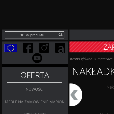
ZA
strona główna
>
materace i
NAKŁAD
OFERTA
Nak
NOWOŚCI
MEBLE NA ZAMÓWIENIE MARION