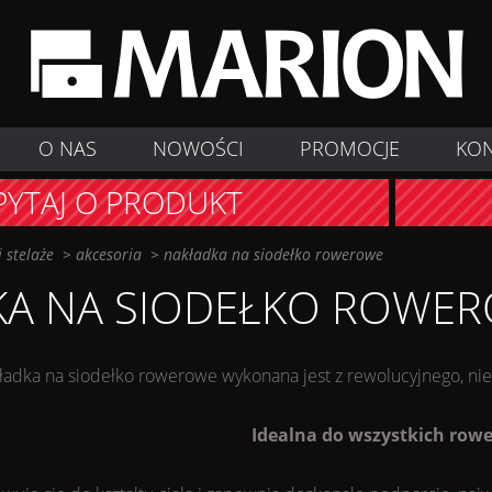
O NAS
NOWOŚCI
PROMOCJE
KO
PYTAJ O PRODUKT
 stelaże
>
akcesoria
>
nakładka na siodełko rowerowe
KA NA SIODEŁKO ROWE
ładka na siodełko rowerowe wykonana jest z rewolucyjnego, n
Idealna do wszystkich row