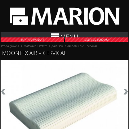
MENU
ZAPYTAJ O PRODUKT
DODAJ DO SCHOWKA
strona główna
>
materace i stelaże
>
poduszki
>
moontex air – cervical
MOONTEX AIR – CERVICAL