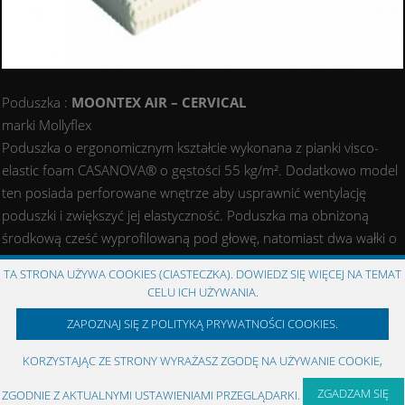
Poduszka :
MOONTEX AIR – CERVICAL
marki Mollyflex
Poduszka o ergonomicznym kształcie wykonana z pianki visco-
elastic foam CASANOVA® o gęstości 55 kg/m². Dodatkowo model
ten posiada perforowane wnętrze aby usprawnić wentylację
poduszki i zwiększyć jej elastyczność. Poduszka ma obniżoną
środkową cześć wyprofilowaną pod głowę, natomiast dwa wałki o
różnych wysokościach mają zapewnić stabilne wsparcie odcinka
TA STRONA UŻYWA COOKIES (CIASTECZKA). DOWIEDZ SIĘ WIĘCEJ NA TEMAT
szyjnego. Wybór wysokości wałka jest uzależniony od budowy
CELU ICH UŻYWANIA.
ciała, pozycji w jakiej śpimy i twardości materaca.
ZAPOZNAJ SIĘ Z POLITYKĄ PRYWATNOŚCI COOKIES.
Rozmiar: 40x70x12/9 cm
KORZYSTAJĄC ZE STRONY WYRAŻASZ ZGODĘ NA UŻYWANIE COOKIE,
ZGADZAM SIĘ
ZGODNIE Z AKTUALNYMI USTAWIENIAMI PRZEGLĄDARKI.