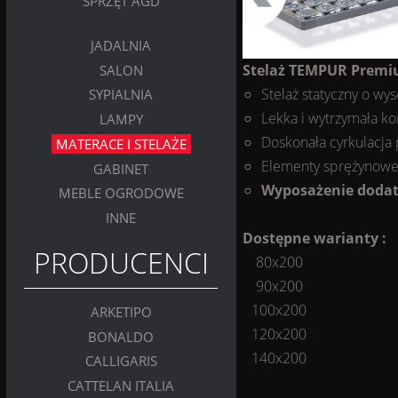
SPRZĘT AGD
JADALNIA
Stelaż TEMPUR Premi
SALON
Stelaż statyczny o wy
SYPIALNIA
Lekka i wytrzymała ko
LAMPY
Doskonała cyrkulacja 
MATERACE I STELAŻE
Elementy sprężynowe 
GABINET
Wyposażenie dodat
MEBLE OGRODOWE
INNE
Dostępne warianty :
PRODUCENCI
80x200
90x200
100x200
ARKETIPO
120x200
BONALDO
140x200
CALLIGARIS
CATTELAN ITALIA