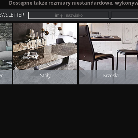
Dostępne także rozmiary niestandardowe, wykonyw
EWSLETTER:
we
Stoły
Krzesła