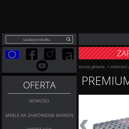
ZA
strona główna
>
materace i
PREMIUM
OFERTA
NOWOŚCI
MEBLE NA ZAMÓWIENIE MARION