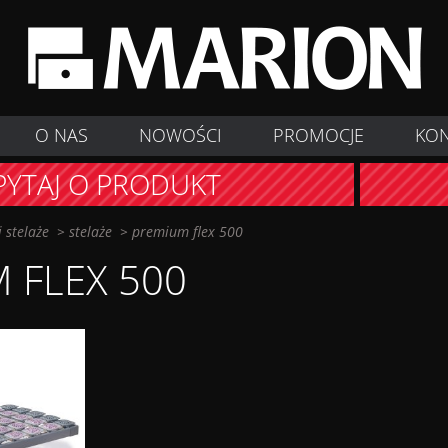
O NAS
NOWOŚCI
PROMOCJE
KO
PYTAJ O PRODUKT
 stelaże
>
stelaże
>
premium flex 500
 FLEX 500