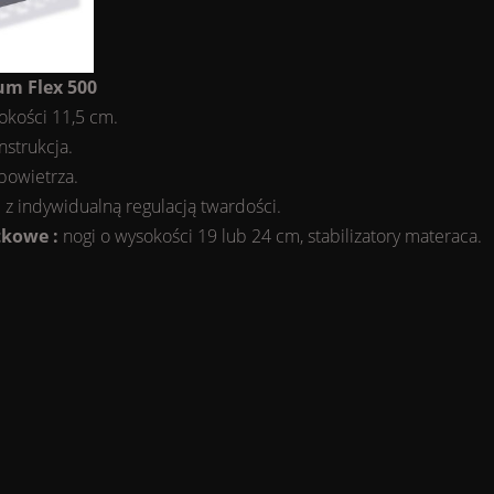
um Flex 500
sokości 11,5 cm.
nstrukcja.
powietrza.
z indywidualną regulacją twardości.
kowe :
nogi o wysokości 19 lub 24 cm, stabilizatory materaca.