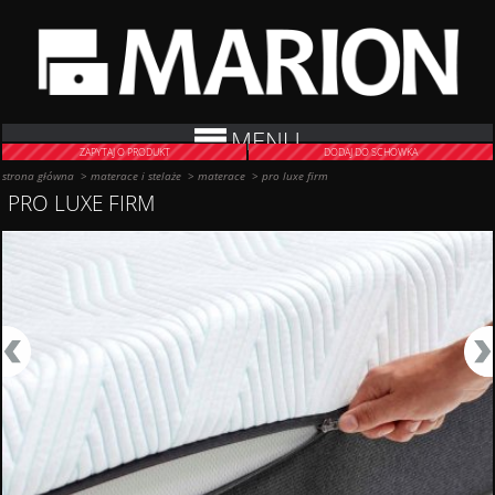
MENU
ZAPYTAJ O PRODUKT
DODAJ DO SCHOWKA
strona główna
>
materace i stelaże
>
materace
>
pro luxe firm
PRO LUXE FIRM