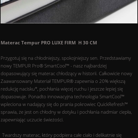
Materac Tempur PRO LUXE FIRM H 30 CM
Przygotuj się na chłodniejszy, spokojniejszy sen. Przedstawiamy
nowy TEMPUR Pro® SmartCool™ - nasz najbardziej
dopasowujący się materac chłodzący w historii. Całkowicie nowy
Zaawansowany Materiał TEMPUR® zapewnia o 20% większą
redukcję nacisku*, pochłania więcej ruchu i jeszcze lepiej się
dopasowuje. Ponadto innowacyjna technologia SmartCool™
wpleciona w nadający się do prania pokrowiec QuickRefresh™
sprawia, że jest on chłodny w dotyku i pochłania nadmiar ciepła,
zapewniając uczucie świeżości.
Twardszy materac, który podpiera całe ciało i delikatnie się