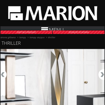
MENU
ZAPYTAJ O PRODUKT
DODAJ DO SCHOWKA
strona główna
>
lampy
>
lampy stojące
>
thriller
THRILLER